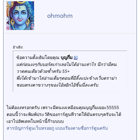
ohmohm
อ้างอิง:
ข้อความดั้งเดิมโดยคุณ
บุญกึ่ม
แต่ก่อนงงๆกับบอร์ดเก่าเลยไม่ได้อ่านเท่าไร นึกว่ามีคน
วาดคนเดียวด้วยซ้ำครับ 55+
พึ่งได้เข้ามาไล่อ่านเต็มๆตอนที่มีลิ้งแปะข้างเว็บดราม่า
ชอบตรงตาขวางๆของไอ้หยิกไอ้ชิ้นนี่ละครับ
ไม่ต้องงหรอกครับ เพราะมีคนงงเหมือนคุณบุญกึ่มเยอะ55555
ตอนนี้ว่าจะพิมพ์ประวัติของการ์ตูนทีวาดให้มันครบๆครับจะได้
เอาไปอัพเดทในหน้านี้ก๊าบบบบ
สารบัญการ์ตูนเว็บหรอยกู แบบเรียงตามชื่อการ์ตูนครับ