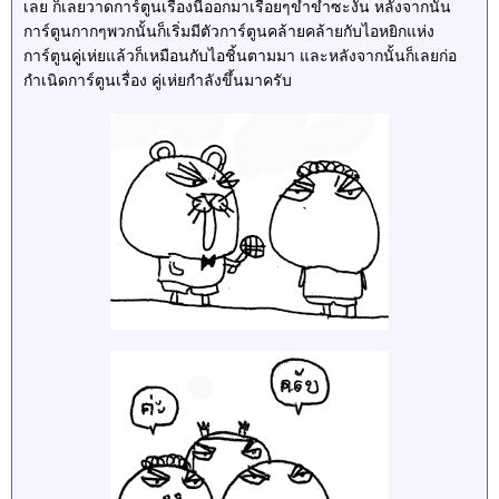
เลย ก็เลยวาดการ์ตูนเรื่องนี้ออกมาเรื่อยๆขำขำซะงั้น หลังจากนั้น
การ์ตูนกากๆพวกนั้นก็เริ่มมีตัวการ์ตูนคล้ายคล้ายกับไอหยิกแห่ง
การ์ตูนคู่เห่ยแล้วก็เหมือนกับไอชิ้นตามมา และหลังจากนั้นก็เลยก่อ
กำเนิดการ์ตูนเรื่อง คู่เห่ยกำลังขึ้นมาครับ