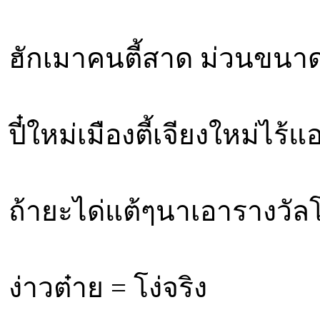
ฮักเมาคนตี้สาด ม่วนขนาดต
ปี๋ใหม่เมืองตี้เจียงใหม่ไร้
ถ้ายะได่แต้ๆนาเอารางวั
ง่าวต๋าย = โง่จริง