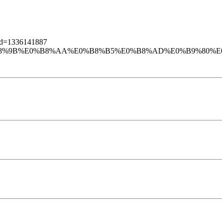
1&d=1336141887
B9%E0%B8%9B%E0%B8%AA%E0%B8%B5%E0%B8%AD%E0%B9%80