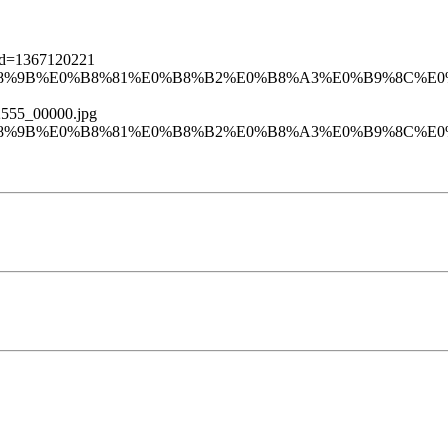
1&d=1367120221
9%E0%B8%9B%E0%B8%81%E0%B8%B2%E0%B8%A3%E0%B9%8C%E
52555_00000.jpg
9%E0%B8%9B%E0%B8%81%E0%B8%B2%E0%B8%A3%E0%B9%8C%E