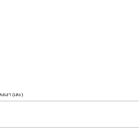
ลงเงา (เละ)