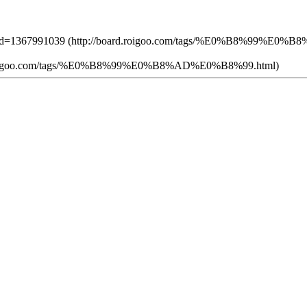
tc=1&d=1367991039 (http://board.roigoo.com/tags/%E0%B8%99%E
board.roigoo.com/tags/%E0%B8%99%E0%B8%AD%E0%B8%99.html)