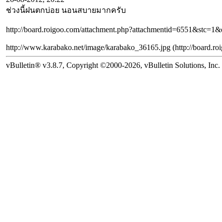
ช่วงนี้ฝนตกบ่อย นอนสบายมากครับ
http://board.roigoo.com/attachment.php?attachmentid=6551&s
http://www.karabako.net/image/karabako_36165.jpg (http://
vBulletin® v3.8.7, Copyright ©2000-2026, vBulletin Solutions, Inc.