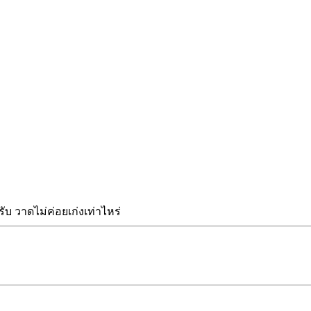
บ วาดไม่ค่อยเก่งเท่าไหร่