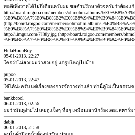
พอดีเพิ่งวาดได้ไม่กี่เดือนครับผม ขอคำปรึกษาด้วจครับว่าต้องแ
http://board.roigoo.com/members/ohmohm-albums-%E
%E0%B8%A7%E0%B8%B2%E0%B8%94%E0%B9%84%E0%B8
(http://board.roigoo.com/members/ohmohm-albums-%
%E0%B8%A7%E0%B8%B2%E0%B8%94%E0%B9%84%E0%B8
http://i.imgur.com/7J88y.jpg (http://board.roigoo.
%E0%B8%A7%E0%B8%B2%E0%B8%94%E0%B9%84%E0%B8
HulaHoopBoy
05-01-2013, 22:27
ใครว่าไม่สวยผมว่าสวยอยู่ แต่รูปใหญ่ไปม้าย
pupoo
05-01-2013, 22:47
ใช้ได้น่ะครับ เเต่เรื่องของการจัดวางท่าเเล้ว ท่านี้ดูไม่เป็นธร
bankbcool
06-01-2013, 02:56
ผมว่ามันดูง่ายไป เลยดูแข็งๆ ทื่อๆ เหมือนเอานักร้องเดอะสตาร์มาเ
dabjit
06-01-2013, 21:58
คนในผ้าปิดหน้าต้องน่ารักแน่ๆเลย