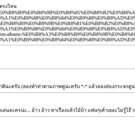
ก้ตรงไหน
0%B8%A3%E0%B8%B9%E0%B8%9B%E0%B8%81%E0%B8%B2%E0%B8
%A1%E0%B9%88%E0%B8%84%E0%B9%88%E0%B8%AD%E0%
E0%B8%A3%E0%B8%B9%E0%B8%9B%E0%B8%81%E0%B8%B2%E0%B
%A1%E0%B9%88%E0%B8%84%E0%B9%88%E0%B8%AD%E0%
com/members/ohmohm-albums-%E0%B8%A3%E0%B8%B9%E0%B8%9
%A1%E0%B9%88%E0%B8%84%E0%B9%88%E0%B8%AD%E0%
รมชาติน่ะครับ (ลองทำท่าตามภาพดูน่ะครับ *-* เเล้วลองส่องกระจกดูน่
ล่นละครน่ะ... อ้าว อ้าว หาเรื่องแล้วไอ้บ้า แฟนๆเค้าเยอะไม่รู้ไง