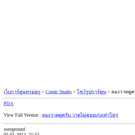
เว็บการ์ตูนหรอยกู
>
Comic Studio
>
โชว์รูปการ์ตูน
> ลองวาดดูครั
PDA
View Full Version :
ลองวาดดูครับ วาดไม่ค่อยเก่งเท่าไหร่
soreground
05-01-2013, 21:32