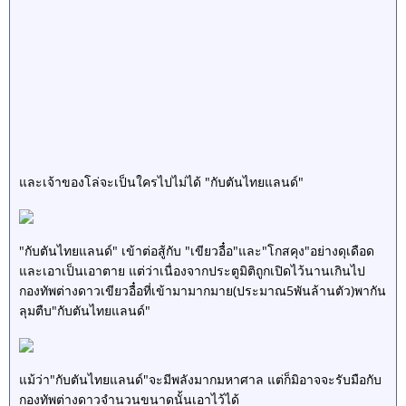
และเจ้าของโล่จะเป็นใครไปไม่ได้ "กับตันไทยแลนด์"
"กับตันไทยแลนด์" เข้าต่อสู้กับ "เขียวอื๋อ"และ"โกสคุง"อย่างดุเดือด
และเอาเป็นเอาตาย แต่ว่าเนื่องจากประตูมิติถูกเปิดไว้นานเกินไป
กองทัพต่างดาวเขียวอื๋อที่เข้ามามากมาย(ประมาณ5พันล้านตัว)พากัน
ลุมตืบ"กับตันไทยแลนด์"
แม้ว่า"กับตันไทยแลนด์"จะมีพลังมากมหาศาล แต่ก็มิอาจจะรับมือกับ
กองทัพต่างดาวจำนวนขนาดนั้นเอาไว้ได้