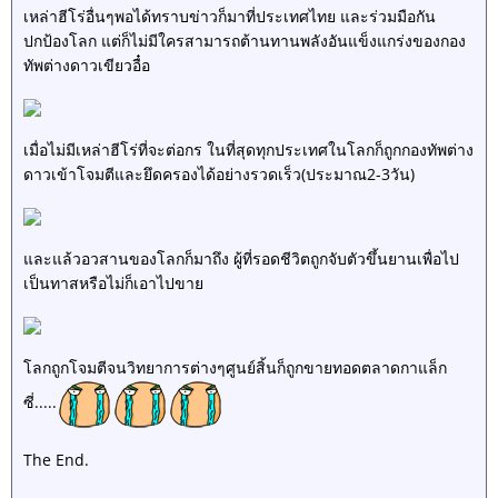
เหล่าฮีโร่อื่นๆพอได้ทราบข่าวก็มาที่ประเทศไทย และร่วมมือกัน
ปกป้องโลก แต่ก็ไม่มีใครสามารถต้านทานพลังอันแข็งแกร่งของกอง
ทัพต่างดาวเขียวอื๋อ
เมื่อไม่มีเหล่าฮีโร่ที่จะต่อกร ในที่สุดทุกประเทศในโลกก็ถูกกองทัพต่าง
ดาวเข้าโจมตีและยึดครองได้อย่างรวดเร็ว(ประมาณ2-3วัน)
และแล้วอวสานของโลกก็มาถึง ผู้ที่รอดชีวิตถูกจับตัวขึ้นยานเพื่อไป
เป็นทาสหรือไม่ก็เอาไปขาย
โลกถูกโจมตีจนวิทยาการต่างๆศูนย์สิ้นก็ถูกขายทอดตลาดกาแล็ก
ซี่.....
The End.