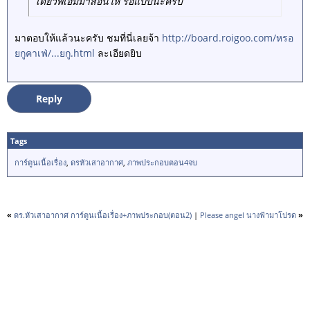
เดี๋ยวพี่เอ็มมาสอนให้ รอแป๊บนะครับ
มาตอบให้แล้วนะครับ ชมที่นี่เลยจ้า
http://board.roigoo.com/หรอ
ยกูคาเฟ่/...ยกู.html
ละเอียดยิบ
Reply
Tags
การ์ตูนเนื้อเรื่อง
,
ดรหัวเสาอากาศ
,
ภาพประกอบตอน4จบ
«
ดร.หัวเสาอากาศ การ์ตูนเนื้อเรื่อง+ภาพประกอบ(ตอน2)
|
Please angel นางฟ้ามาโปรด
»